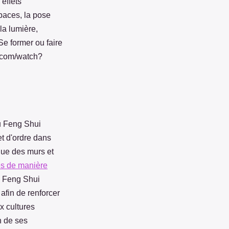
 effets
paces, la pose
la lumière,
Se former ou faire
e.com/watch?
du Feng Shui
et d'ordre dans
que des murs et
s de manière
e Feng Shui
 afin de renforcer
x cultures
n de ses