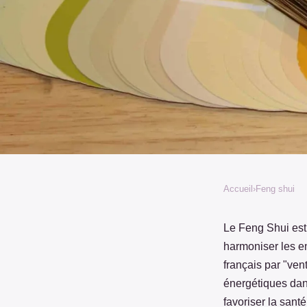
Accueil
›
Feng shui
FENG SHUI
Qu'est-ce que le feng 
Le Feng Shui est 
harmoniser les en
pratiquer ?
français par "ven
énergétiques dan
favoriser la sant