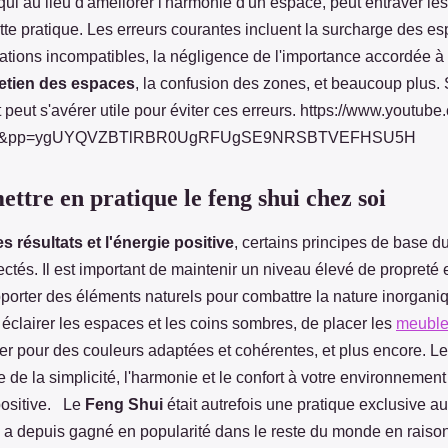
 qui au lieu d'améliorer l'harmonie d'un espace, peut entraver les
te pratique. Les erreurs courantes incluent la surcharge des es
ations incompatibles, la négligence de l'importance accordée à 
etien des espaces
, la confusion des zones, et beaucoup plus. 
 peut s'avérer utile pour éviter ces erreurs. https://www.youtub
s&pp=ygUYQVZBTlRBR0UgRFUgSE9NRSBTVEFHSU5H
tre en pratique le feng shui chez soi
s résultats et l'énergie positive
, certains principes de base 
ectés. Il est important de maintenir un niveau élevé de propreté 
pporter des éléments naturels pour combattre la nature inorgani
 éclairer les espaces et les coins sombres, de placer les
meuble
ter pour des couleurs adaptées et cohérentes, et plus encore. L
 de la simplicité, l'harmonie et le confort à votre environnement
positive. Le
Feng Shui
était autrefois une pratique exclusive au
l a depuis gagné en popularité dans le reste du monde en raiso