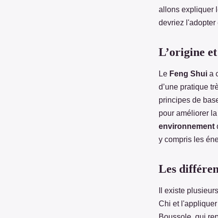
Youssef
•
18 février 2022
•
3 min de lecture
allons expliquer 
devriez l'adopter
L’origine et
Le
Feng Shui
a 
d’une pratique tr
principes de base
pour améliorer la
environnement
q
y compris les éne
Les différen
Il existe plusieu
Chi et l'applique
Boussole, qui rep