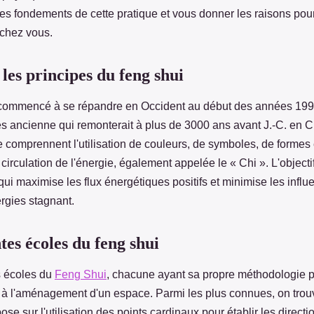
les fondements de cette pratique et vous donner les raisons pou
 chez vous.
 les principes du feng shui
commencé à se répandre en Occident au début des années 1990,
ès ancienne qui remonterait à plus de 3000 ans avant J.-C. en C
 comprennent l'utilisation de couleurs, de symboles, de formes
 circulation de l'énergie, également appelée le « Chi ». L'objecti
ui maximise les flux énergétiques positifs et minimise les influ
rgies stagnant.
tes écoles du feng shui
rs écoles du
Feng Shui
, chacune ayant sa propre méthodologie po
r à l'aménagement d'un espace. Parmi les plus connues, on trouv
ose sur l'utilisation des points cardinaux pour établir les direct