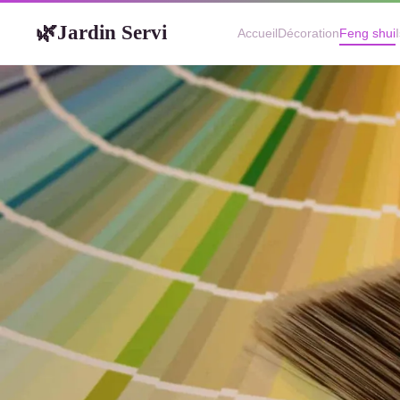
Jardin Servi
🌿
Accueil
Décoration
Feng shui