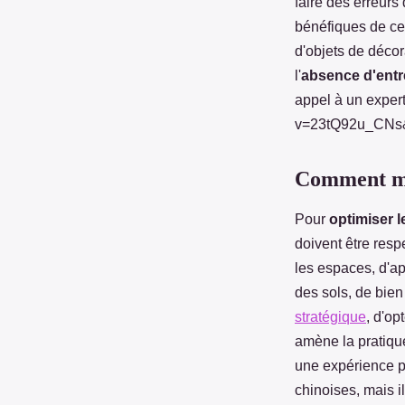
faire des erreurs
bénéfiques de cet
d'objets de décor
l'
absence d'entr
appel à un expert
v=23tQ92u_CN
Comment met
Pour
optimiser le
doivent être resp
les espaces, d'a
des sols, de bien
stratégique
, d'op
amène la pratique
une expérience 
chinoises, mais i