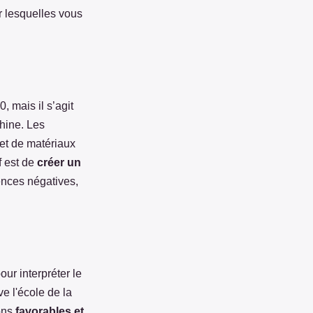
r lesquelles vous
 mais il s’agit
hine. Les
 et de matériaux
f est de
créer un
ences négatives,
ur interpréter le
e l'école de la
ions
favorables et